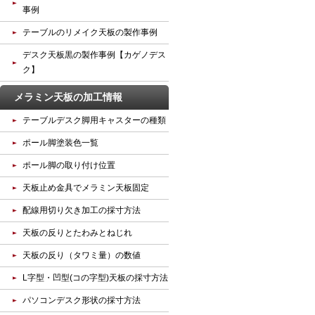
事例
テーブルのリメイク天板の製作事例
デスク天板黒の製作事例【カゲノデス
ク】
メラミン天板の加工情報
テーブルデスク脚用キャスターの種類
ポール脚塗装色一覧
ポール脚の取り付け位置
天板止め金具でメラミン天板固定
配線用切り欠き加工の採寸方法
天板の反りとたわみとねじれ
天板の反り（タワミ量）の数値
L字型・凹型(コの字型)天板の採寸方法
パソコンデスク形状の採寸方法