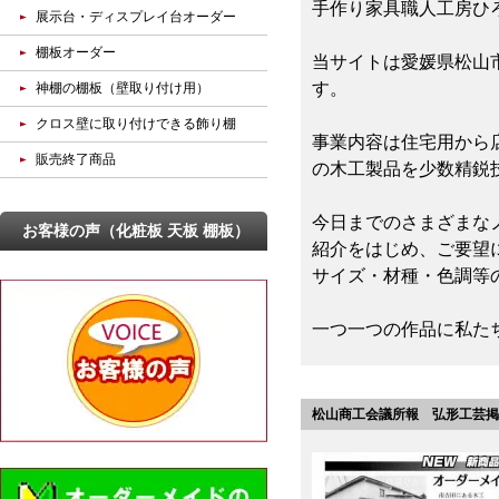
手作り家具職人工房ひ
展示台・ディスプレイ台オーダー
棚板オーダー
当サイトは愛媛県松山
す。
神棚の棚板（壁取り付け用）
クロス壁に取り付けできる飾り棚
事業内容は住宅用から
販売終了商品
の木工製品を少数精鋭
今日までのさまざまな
お客様の声（化粧板 天板 棚板）
紹介をはじめ、ご要望
サイズ・材種・色調等
一つ一つの作品に私た
松山商工会議所報 弘形工芸掲