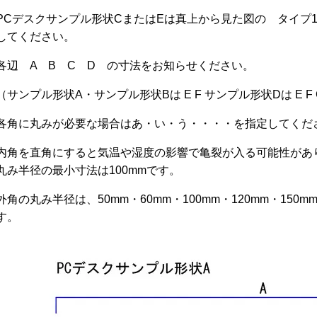
PCデスクサンプル形状CまたはEは真上から見た図の タイプ
してください。
各辺 A B C D の寸法をお知らせください。
（サンプル形状A・サンプル形状Bは E F サンプル形状Dは E 
各角に丸みが必要な場合はあ・い・う・・・・を指定してくだ
内角を直角にすると気温や湿度の影響で亀裂が入る可能性があ
丸み半径の最小寸法は100mmです。
外角の丸み半径は、50mm・60mm・100mm・120mm・150m
す。