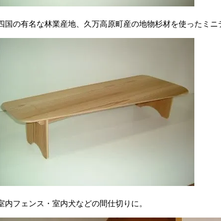
四国の有名な林業産地、久万高原町産の地物杉材を使ったミニ
室内フェンス・室内犬などの間仕切りに。