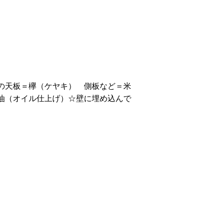
の天板＝欅（ケヤキ） 側板など＝米
油（オイル仕上げ）☆壁に埋め込んで