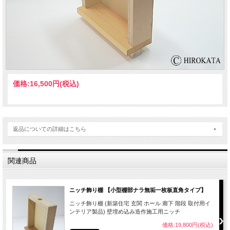
価格:
16,500円
(税込)
返品についての詳細はこちら
関連商品
ニッチ飾り棚 【小型棚部ナラ無垢一枚板直角タイプ】
ニッチ飾り棚 (新築住宅 玄関 ホール 廊下 階段 取付用イ
ンテリア製品) 壁埋め込み造作施工用ニッチ
価格:19,800円(税込)