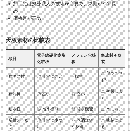
加工には熟練職人の技術が必要で、納期がやや長
め
価格帯が高め
天板素材の比較表
電子線硬化樹脂
メラミン化粧
集成材＋塗
項目
化粧板
板
装
△ 傷つきや
耐キズ性
◎ 非常に強い
○ 標準
すい
△ 塗装によ
耐熱性
◎ 高い
◎ 高い
る
耐水性
◎ 撥水機能
◎ 撥水機能
△ 水に弱い
反射の少な
◎ 非常に少な
△ 艶消はや
△ 塗装によ
さ
い
や反射
る