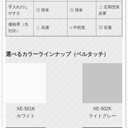
手入れのし
△ 定期塗装
◎ 簡単
◎ 簡単
やすさ
必要
価格帯（当
△ 高価
○ 中程度
◎ 安価
社比）
選べるカラーラインナップ（ベルタッチ）
XE-501K
XE-502K
ホワイト
ライトグレー