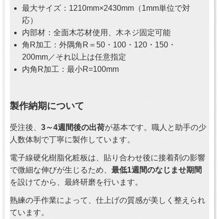
最大サイズ：1210mm×2430mm（1mm単位で対
応）
内部材：全面木芯材使用、木ネジ固定可能
角R加工：外隅角R＝50・100・120・150・
200mm／それ以上は任意指定
内角R加工：最小R=100mm
製作納期について
受注後、
3～4週間後の出荷
が基本です。職人と助手の少
人数体制で丁寧に製作しています。
電子線硬化樹脂化粧板は、貼り合わせ後に接着剤の影響
で微細な伸びが生じるため、
最低1週間のなじませ期間
を設けてから、最終研磨を行います。
熟練の手作業によって、仕上げの質感が美しく整えられ
ています。