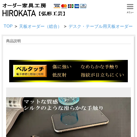
TOP
>
>
天板オーダー（総合）
デスク・テーブル用天板オーダー
商品説明